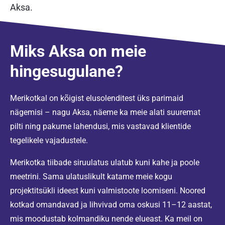
Aksa.
Miks Aksa on meie
hingesugulane?
Merikotkal on kõigist elusolenditest üks parimaid
nägemisi – nagu Aksa, näeme ka meie alati suuremat
pilti ning pakume lahendusi, mis vastavad klientide
tegelikele vajadustele.
Merikotka tiibade siruulatus ulatub kuni kahe ja poole
meetrini. Sama ulatuslikult katame meie kogu
projektitsükli ideest kuni valmistoote loomiseni. Noored
kotkad omandavad ja lihvivad oma oskusi 11–12 aastat,
mis moodustab kolmandiku nende elueast. Ka meil on