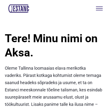
Tooted & teenused
Tere! Minu nimi on
Tootmine & sertifikaadid
Aksa.
Jätkusuutlikkus
Meist
Oleme Tallinna loomaaias elava merikotka
Kontakt
vaderiks. Pärast kotkaga kohtumist oleme temaga
saanud headeks sõpradeks ja usume, et ta on
Estanci meeskonnale tõeline talisman, kes esindab
Kotkas Aksa
suurepäraselt meie arusaamu elust, olust ja
ENG
töökultuurist. Lisaks panime talle ka ilusa nime –