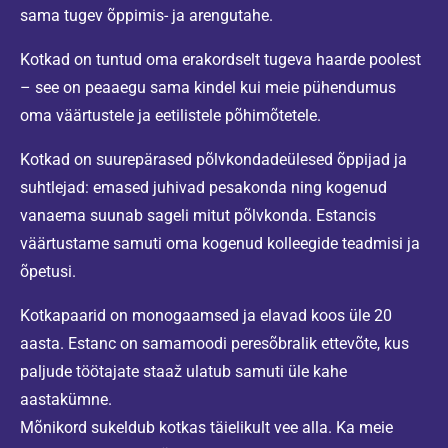
sama tugev õppimis- ja arengutahe.
Kotkad on tuntud oma erakordselt tugeva haarde poolest
– see on peaaegu sama kindel kui meie pühendumus
oma väärtustele ja eetilistele põhimõtetele.
Kotkad on suurepärased põlvkondadeülesed õppijad ja
suhtlejad: emased juhivad pesakonda ning kogenud
vanaema suunab sageli mitut põlvkonda. Estancis
väärtustame samuti oma kogenud kolleegide teadmisi ja
õpetusi.
Kotkapaarid on monogaamsed ja elavad koos üle 20
aasta. Estanc on samamoodi peresõbralik ettevõte, kus
paljude töötajate staaž ulatub samuti üle kahe
aastakümne.
Mõnikord sukeldub kotkas täielikult vee alla. Ka meie