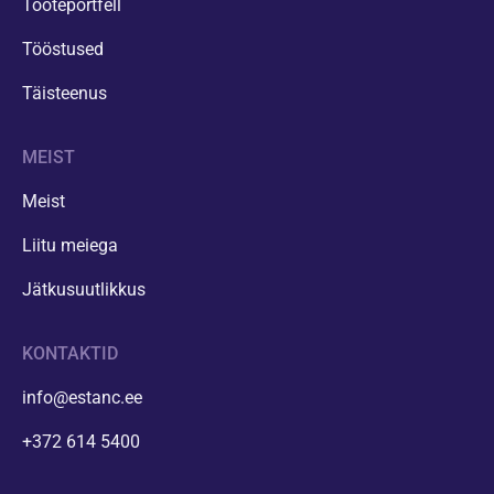
Tooteportfell
Tööstused
Täisteenus
MEIST
Meist
Liitu meiega
Jätkusuutlikkus
KONTAKTID
info@estanc.ee
+372 614 5400