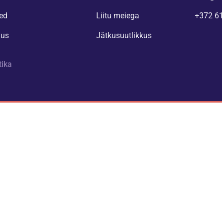
ed
Liitu meiega
+372 6
nus
Jätkusuutlikkus
tika