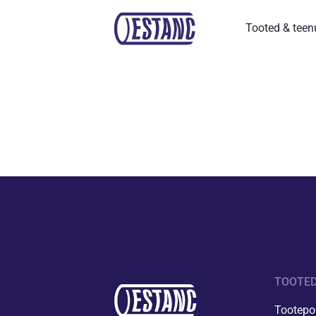
Tooted & tee
TOOTED
Tootepor