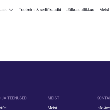
nused
Tootmine & sertifikaadid
Jätkusuutlikkus
Meist
Tooted & teenused
Tootmine & sertifikaadid
Jätkusuutlikkus
Meist
Kontakt
Kotkas Aksa
 JA TEENUSED
MEIST
KONTA
ENG
tfell
Meist
info@es