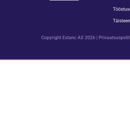
Tööstus
Täistee
Copyright Estanc AS 2026 |
Privaatsuspolii