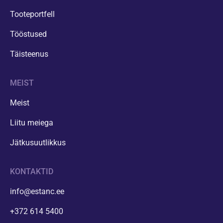
Tooteportfell
Tööstused
Täisteenus
MEIST
Meist
Liitu meiega
Jätkusuutlikkus
KONTAKTID
info@estanc.ee
+372 614 5400