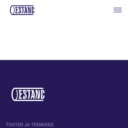
Tooted & teenused
Tootmine & sertifikaadid
Jätkusuutlikkus
Meist
Kontakt
Kotkas Aksa
ENG
TOOTED JA TEENUSED