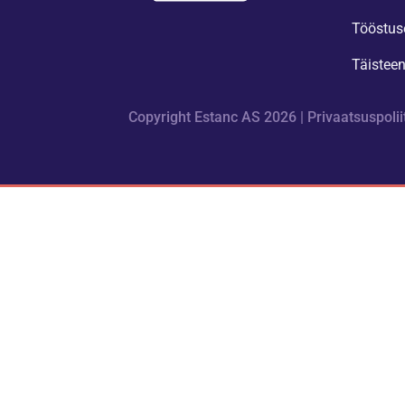
Tööstus
Täistee
Copyright Estanc AS 2026 |
Privaatsuspolii