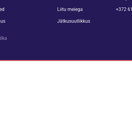
ed
Liitu meiega
+372 6
nus
Jätkusuutlikkus
tika