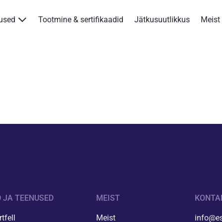
nused
Tootmine & sertifikaadid
Jätkusuutlikkus
Meist
Tooted & teenused
Tootmine & sertifikaadid
Jätkusuutlikkus
Meist
Kontakt
Kotkas Aksa
 JA TEENUSED
MEIST
KONTA
ENG
tfell
Meist
info@es