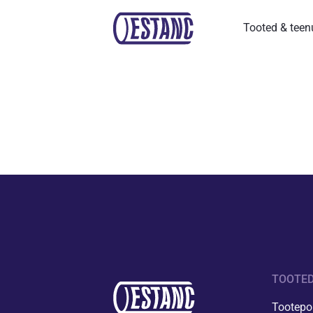
Tooted & tee
TOOTED
Tootepor