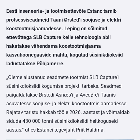
Eesti inseneeria- ja tootmisettevõte Estanc tarnib
protsessiseadmeid Taani Ørsted’i soojuse ja elektri
koostootmisjaamadesse. Leping on sõlmitud
ettevõttega SLB Capture kelle tehnoloogia abil
hakatakse vähendama koostootmisjaama
kasvuhoonegaaside mahtu, kogutud süsinikdioksiid
ladustatakse Põhjamerre.
„Oleme alustanud seadmete tootmist SLB Capture’i
süsinikdioksiidi kogumise projekti tarbeks. Seadmed
paigaldatakse Ørstedi Asnæs’i ja Avedøre’i Taanis
asuvatesse soojuse- ja elektri koostootmisjaamadesse.
Rajatav taristu hakkab tööle 2026. aastast ja võimaldab
siduda 430 000 tonni süsinikdioksiidi heitkoguseid
aastas,“ ütles Estanci tegevjuht Priit Haldma.