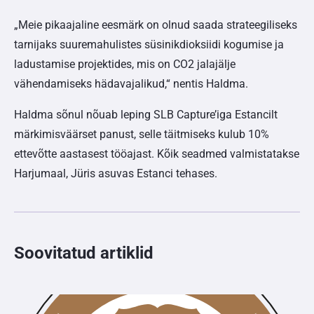
„Meie pikaajaline eesmärk on olnud saada strateegiliseks
tarnijaks suuremahulistes süsinikdioksiidi kogumise ja
ladustamise projektides, mis on CO2 jalajälje
vähendamiseks hädavajalikud,“ nentis Haldma.
Haldma sõnul nõuab leping SLB Capture’iga Estancilt
märkimisväärset panust, selle täitmiseks kulub 10%
ettevõtte aastasest tööajast. Kõik seadmed valmistatakse
Harjumaal, Jüris asuvas Estanci tehases.
Soovitatud artiklid