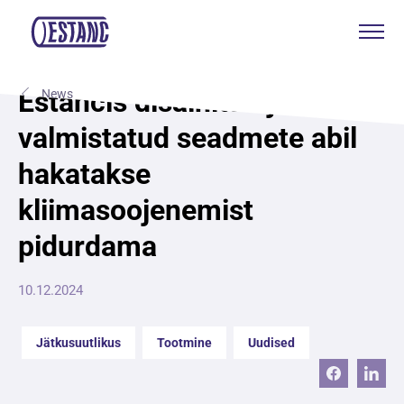
Tooted & teenused
Estancis disainitud ja
News
valmistatud seadmete abil
Tootmine & sertifikaadid
hakatakse
Jätkusuutlikkus
kliimasoojenemist
Meist
pidurdama
Kontakt
10.12.2024
Kotkas Aksa
Jätkusuutlikus
Tootmine
Uudised
ENG