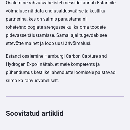
Osalemine rahvusvahelistel messidel annab Estancile
võimaluse näidata end usaldusväärse ja kestliku
partnerina, kes on valmis panustama nii
rohetehnoloogiate arengusse kui ka oma toodete
pidevasse täiustamisse. Samal ajal tugevdab see
ettevõtte mainet ja loob uusi ärivõimalusi.
Estanci osalemine Hamburgi Carbon Capture and
Hydrogen Expo’l näitab, et meie kompetents ja
pühendumus kestlike lahenduste loomisele paistavad
silma ka rahvusvaheliselt.
Soovitatud artiklid