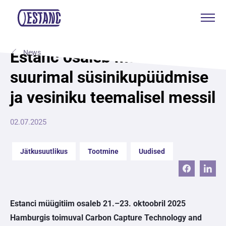
Tooted & teenused
Estanc osaleb maailma
News
suurimal süsinikupüüdmise
Tootmine & sertifikaadid
ja vesiniku teemalisel messil
Jätkusuutlikkus
02.07.2025
Meist
Jätkusuutlikus
Tootmine
Kontakt
Uudised
Kotkas Aksa
Estanci müügitiim osaleb 21.–23. oktoobril 2025
ENG
Hamburgis toimuval Carbon Capture Technology and