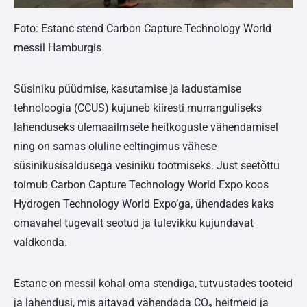
Foto: Estanc stend Carbon Capture Technology World
messil Hamburgis
Süsiniku püüdmise, kasutamise ja ladustamise
tehnoloogia (CCUS) kujuneb kiiresti murranguliseks
lahenduseks ülemaailmsete heitkoguste vähendamisel
ning on samas oluline eeltingimus vähese
süsinikusisaldusega vesiniku tootmiseks. Just seetõttu
toimub Carbon Capture Technology World Expo koos
Hydrogen Technology World Expo’ga, ühendades kaks
omavahel tugevalt seotud ja tulevikku kujundavat
valdkonda.
Estanc on messil kohal oma stendiga, tutvustades tooteid
ja lahendusi, mis aitavad vähendada CO₂ heitmeid ja