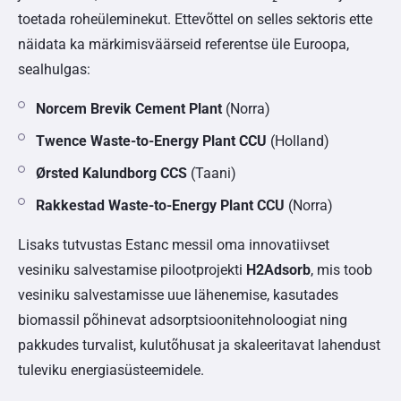
toetada roheüleminekut. Ettevõttel on selles sektoris ette
näidata ka märkimisväärseid referentse üle Euroopa,
sealhulgas:
Norcem Brevik Cement Plant
(Norra)
Twence Waste-to-Energy Plant CCU
(Holland)
Ørsted Kalundborg CCS
(Taani)
Rakkestad Waste-to-Energy Plant CCU
(Norra)
Lisaks tutvustas Estanc messil oma innovatiivset
vesiniku salvestamise pilootprojekti
H2Adsorb
, mis toob
vesiniku salvestamisse uue lähenemise, kasutades
biomassil põhinevat adsorptsioonitehnoloogiat ning
pakkudes turvalist, kulutõhusat ja skaleeritavat lahendust
tuleviku energiasüsteemidele.