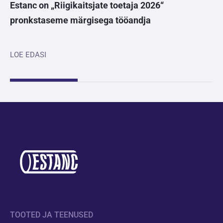
Estanc on „Riigikaitsjate toetaja 2026“
pronkstaseme märgisega tööandja
LOE EDASI
TOOTED JA TEENUSED