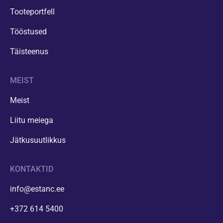
Tooteportfell
Tööstused
Täisteenus
MEIST
Meist
Liitu meiega
Jätkusuutlikkus
KONTAKTID
info@estanc.ee
+372 614 5400