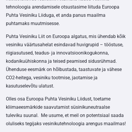
tehnoloogia arendamisele otsustasime liituda Euroopa
Puhta Vesiniku Liiduga, et anda panus maailma
puhtamaks muutmisesse.
Puhta Vesiniku Liit on Euroopa algatus, mis ühendab kõik
vesiniku väärtusahelat esindavad huvigrupid – tööstuse,
riigiasutused, teadus- ja innovatsioonikogukonna,
kodanikuühiskonna ja teised peamised sidusrühmad.
Ühenduse eesmärk on hõlbustada, taastuvate ja vähese
CO2-heitega, vesiniku tootmise, jaotamise ja
kasutuselevõtu ulatust.
Olles osa Euroopa Puhta Vesiniku Liidust, toetame
kliimaeesmärkide saavutamist süsinikuneutraalse
tuleviku suunal. Me usume, et meil on potentsiaal saada
oluliseks tegijaks vesinikutehnoloogia arengus maailmas!