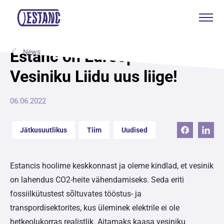
Tooted & teenused
Estanc on Euroopa Puhta
News
Vesiniku Liidu uus liige!
Tootmine & sertifikaadid
Jätkusuutlikkus
06.06.2022
Meist
Jätkusuutlikus
Tiim
Uudised
Kontakt
Estancis hoolime keskkonnast ja oleme kindlad, et vesinik
on lahendus CO2-heite vähendamiseks. Seda eriti
Kotkas Aksa
fossiilkütustest sõltuvates tööstus- ja
transpordisektorites, kus üleminek elektrile ei ole
ENG
hetkeolukorras realistlik. Aitamaks kaasa vesiniku