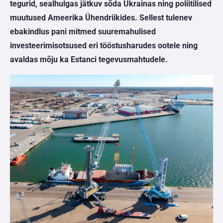
tegurid, sealhulgas jätkuv sõda Ukrainas ning poliitilised
muutused Ameerika Ühendriikides. Sellest tulenev
ebakindlus pani mitmed suuremahulised
investeerimisotsused eri tööstusharudes ootele ning
avaldas mõju ka Estanci tegevusmahtudele.