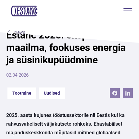
Tooted & teenused
Estanc 2025: eksport üle
News
maailma, fookuses energia
Tootmine & sertifikaadid
ja süsinikupüüdmine
Jätkusuutlikkus
02.04.2026
Meist
Tootmine
Uudised
Kontakt
2025. aasta kujunes tööstussektorile nii Eestis kui ka
Kotkas Aksa
rahvusvaheliselt väljakutsete rohkeks. Ebastabiilset
ENG
majanduskeskkonda mõjutasid mitmed globaalsed