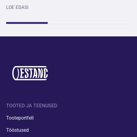
LOE EDASI
TOOTED JA TEENUSED
Tooteportfell
Tööstused