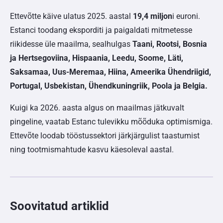
Ettevõtte käive ulatus 2025. aastal
19,4 miljon
i euroni.
Estanci toodang eksporditi ja paigaldati mitmetesse
riikidesse üle maailma, sealhulgas
Taani, Rootsi, Bosnia
ja Hertsegoviina, Hispaania, Leedu, Soome, Läti,
Saksamaa, Uus-Meremaa, Hiina, Ameerika Ühendriigid,
Portugal, Usbekistan, Ühendkuningriik, Poola ja Belgia.
Kuigi ka 2026. aasta algus on maailmas jätkuvalt
pingeline, vaatab Estanc tulevikku mõõduka optimismiga.
Ettevõte loodab tööstussektori järkjärgulist taastumist
ning tootmismahtude kasvu käesoleval aastal.
Soovitatud artiklid