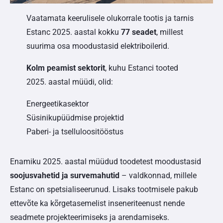
Vaatamata keerulisele olukorrale tootis ja tarnis
Estanc 2025. aastal kokku
77 seadet
, millest
suurima osa moodustasid elektriboilerid.
Kolm peamist sektorit
, kuhu Estanci tooted
2025. aastal müüdi, olid:
Energeetikasektor
Süsinikupüüdmise projektid
Paberi- ja tselluloositööstus
Enamiku 2025. aastal müüdud toodetest moodustasid
soojusvahetid ja survemahutid
– valdkonnad, millele
Estanc on spetsialiseerunud. Lisaks tootmisele pakub
ettevõte ka kõrgetasemelist inseneriteenust nende
seadmete projekteerimiseks ja arendamiseks.