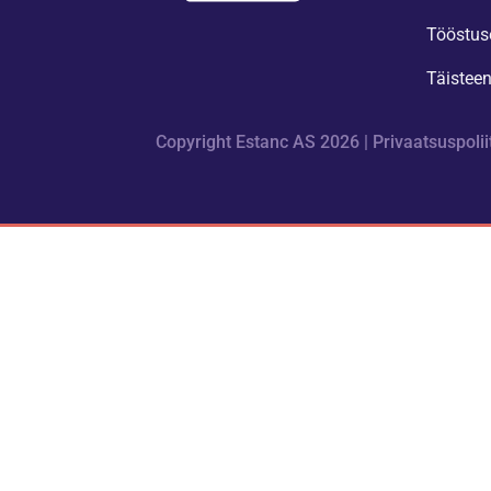
Tööstus
Täistee
Copyright Estanc AS 2026 |
Privaatsuspolii