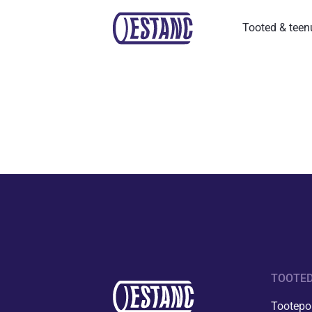
Tooted & tee
TOOTED
Tootepor