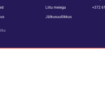
ed
Liitu meiega
+372 6
nus
Jätkusuutlikkus
tika