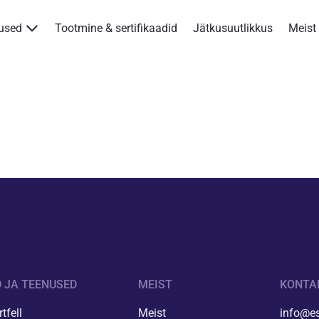
nused
Tootmine & sertifikaadid
Jätkusuutlikkus
Meist
Tooted & teenused
Tootmine & sertifikaadid
Jätkusuutlikkus
Meist
Kontakt
Kotkas Aksa
 JA TEENUSED
MEIST
KONTA
ENG
tfell
Meist
info@es